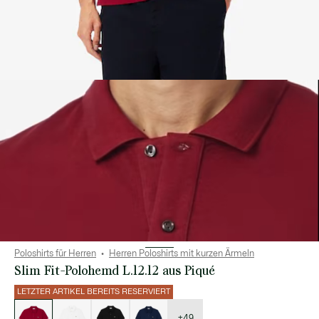
Poloshirts für Herren
Herren Poloshirts mit kurzen Ärmeln
Slim Fit-Polohemd L.12.12 aus Piqué
LETZTER ARTIKEL BEREITS RESERVIERT
Liste
der
Varianten
+49