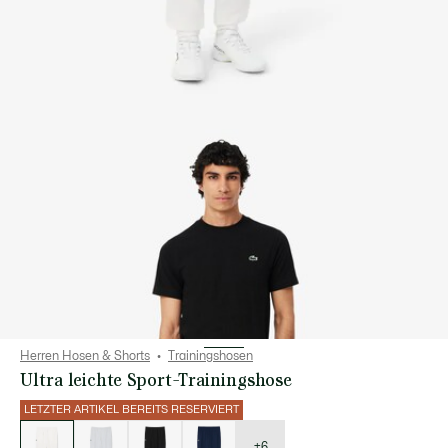
Herren Hosen & Shorts
Trainingshosen
Ultra leichte Sport-Trainingshose
LETZTER ARTIKEL BEREITS RESERVIERT
Liste
der
Varianten
+6