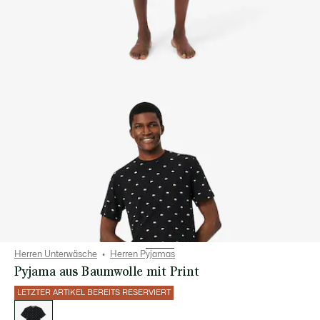
Herren Unterwäsche
Herren Pyjamas
Pyjama aus Baumwolle mit Print
LETZTER ARTIKEL BEREITS RESERVIERT
Liste
der
Varianten