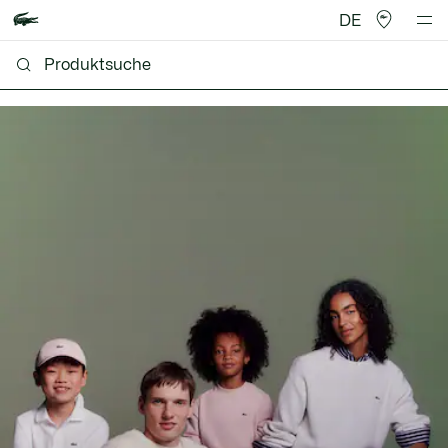
DE
Lacoste