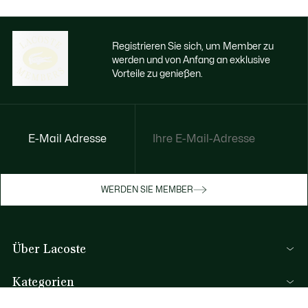
Registrieren Sie sich, um Member zu
werden und von Anfang an exklusive
Vorteile zu genießen.
E-Mail Adresse
Jetzt exklusive Vorteile genießen
Werden Sie Mitglied oder melden Sie sich
WERDEN SIE MEMBER
an, um Prämien bei Ihren Einkäufen zu
erhalten
Über Lacoste
REGISTRIERUNG
Kategorien
Herren-Kollektion