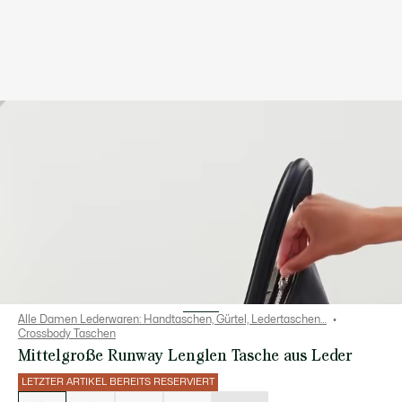
Alle Damen Lederwaren: Handtaschen, Gürtel, Ledertaschen…
Crossbody Taschen
Mittelgroße Runway Lenglen Tasche aus Leder
LETZTER ARTIKEL BEREITS RESERVIERT
Liste