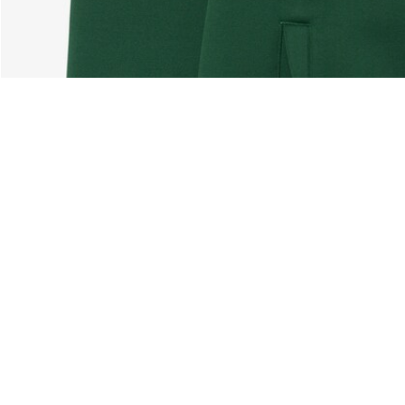
Über Lacoste
Kategorien
Lacoste Members
Herren-Kollektion
Die Lacoste Gruppe
Damen-Kollektion
Karriere
Kinder-Kollektion
Markenschutz
Herren Poloshirts
Damen Poloshirts
Schuh-Shop
Lacoste Sport