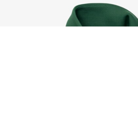
Tennisjacke Roland-Garros Edition
Registrieren Sie sich, um
Member zu werden und von
Anfang an exklusive Vorteile zu
genießen.
E-Mail Adresse