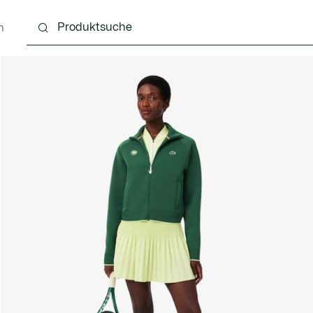
n
g
Schuhe
Accessoires
Lederwaren & Kleine 