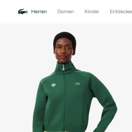
Herren
Damen
Kinder
Entdecke
Produktbildergalerie
Neu
Poloshirts
Bekleidun
Offre d'été