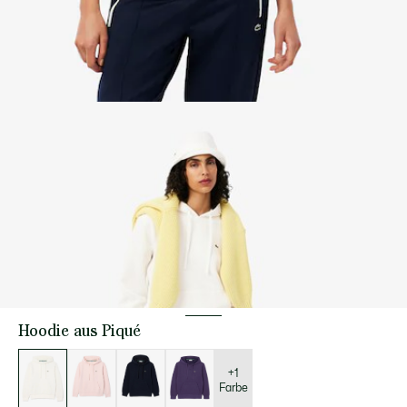
Hoodie aus Piqué
Liste
der
Varianten
+1
Farbe