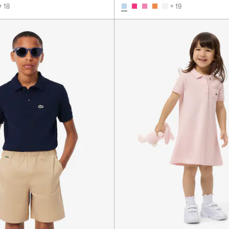
+ 18
+ 19