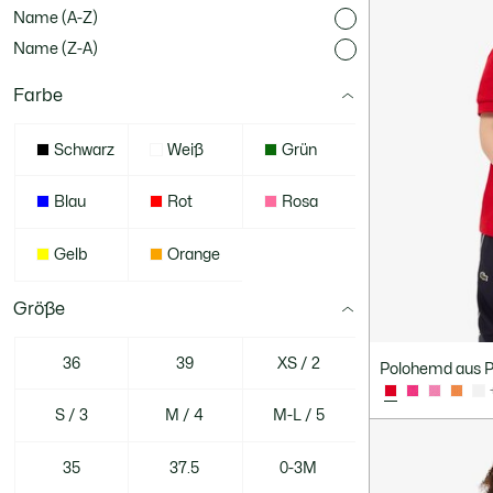
Name (A-Z)
Name (Z-A)
Farbe
Schwarz
Weiß
Grün
Blau
Rot
Rosa
Gelb
Orange
Größe
36
39
XS / 2
Polohemd aus Pe
S / 3
M / 4
M-L / 5
35
37.5
0-3M