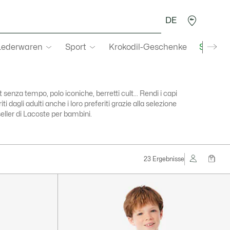
DE
Lederwaren
Sport
Krokodil-Geschenke
Second
t senza tempo, polo iconiche, berretti cult... Rendi i capi
iti dagli adulti anche i loro preferiti grazie alla selezione
eller di Lacoste per bambini.
23 Ergebnisse