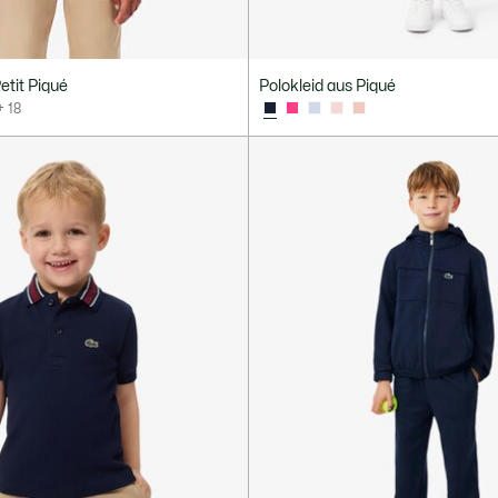
tit Piqué
Polokleid aus Piqué
+ 18