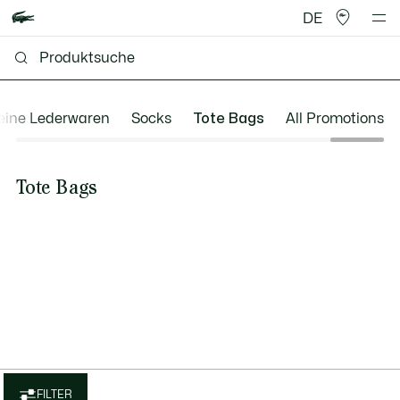
DE
eine Lederwaren
Socks
Tote Bags
All Promotions
Tote Bags
FILTER