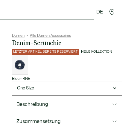
DE
cessoires
Sport
Damen
Alle Damen Accessoires
Denim-Scrunchie
LETZTER ARTIKEL BEREITS RESERVIERT
NEUE KOLLEKTION
Liste
der
Varianten
Blau
•
RNE
One Size
Beschreibung
Ref. RL5327-00
Zusammensetzung
Dieses Essential-Scrunchie bekommt ein Lacoste-