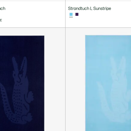
uch
Strandtuch L Sunstripe
VE