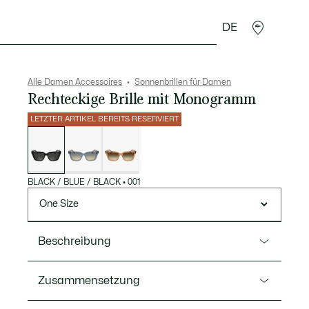
DE
cessoires
Sport
Alle Damen Accessoires
Sonnenbrillen für Damen
Rechteckige Brille mit Monogramm
LETZTER ARTIKEL BEREITS RESERVIERT
Liste
der
Varianten
BLACK / BLUE / BLACK
•
001
One Size
Beschreibung
Ref. L6063S
Zusammensetzung
Der coole, feminine Rahmen mit Monogramm