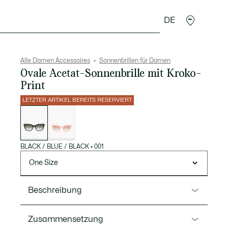
DE
cessoires
Sport
Alle Damen Accessoires
Sonnenbrillen für Damen
Ovale Acetat-Sonnenbrille mit Kroko-
Print
LETZTER ARTIKEL BEREITS RESERVIERT
Liste
der
Varianten
BLACK / BLUE / BLACK
•
001
One Size
Beschreibung
Ref. L971S
Zusammensetzung