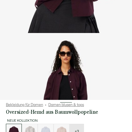
Bekleidung für Damen
Damen blusen & tops
Oversized-Hemd aus Baumwollpopeline
NEUE KOLLEKTION
Liste
der
Varianten
+3