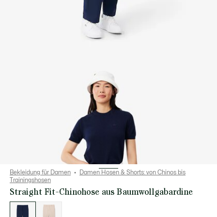
Bekleidung für Damen
Damen Hosen & Shorts: von Chinos bis
Trainingshosen
Straight Fit-Chinohose aus Baumwollgabardine
Liste
der
Varianten