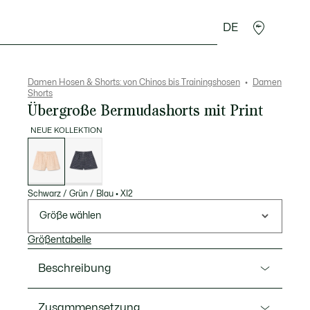
DE
cessoires
Sport
Damen Hosen & Shorts: von Chinos bis Trainingshosen
Damen
Shorts
Übergroße Bermudashorts mit Print
NEUE KOLLEKTION
Liste
der
Varianten
Schwarz / Grün / Blau
•
XI2
Größe wählen
Größentabelle
Beschreibung
Ref. FF8256-00
Zusammensetzung