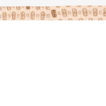
Über Lacoste
Kategorien
Lacoste Members
Herren-Kollektion
Die Lacoste Gruppe
Damen-Kollektion
Karriere
Kinder-Kollektion
Markenschutz
Herren Poloshirts
Damen Poloshirts
Schuh-Shop
Lacoste Sport