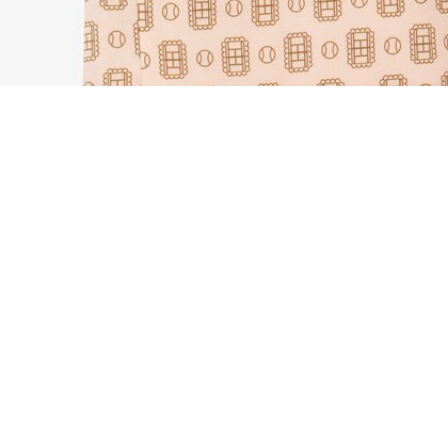
Übergroße Bermudashorts mit Print
Registrieren Sie sich, um
Member zu werden und von
Anfang an exklusive Vorteile zu
genießen.
E-Mail Adresse