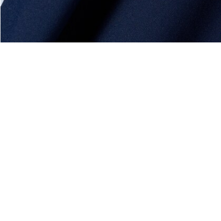
Über Lacoste
Kategorien
Lacoste Members
Herren-Kollektion
Die Lacoste Gruppe
Damen-Kollektion
Karriere
Kinder-Kollektion
Markenschutz
Herren Poloshirts
Damen Poloshirts
Schuh-Shop
Lacoste Sport