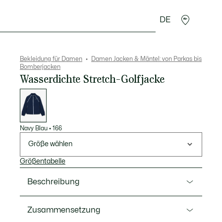
DE
cessoires
Sport
Bekleidung für Damen
Damen Jacken & Mäntel: von Parkas bis
Bomberjacken
Wasserdichte Stretch-Golfjacke
Liste
der
Varianten
Navy Blau
•
166
Größe wählen
Größentabelle
Beschreibung
Ref. BF0113-00
Zusammensetzung