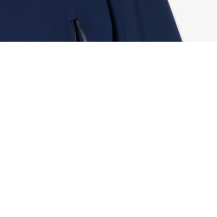
Wasserdichte Stretch-Golfjacke
Registrieren Sie sich, um
Member zu werden und von
Anfang an exklusive Vorteile zu
genießen.
E-Mail Adresse