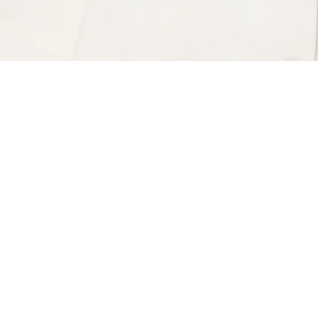
Denim-Jacke aus Baumwolle
Registrieren Sie sich, um
Member zu werden und von
Anfang an exklusive Vorteile zu
genießen.
E-Mail Adresse