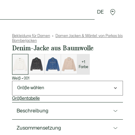
DE
cessoires
Sport
Bekleidung für Damen
Damen Jacken & Mäntel: von Parkas bis
Bomberjacken
Denim-Jacke aus Baumwolle
Liste
der
Varianten
+1
Farbe
Weiß
•
001
Größe wählen
Größentabelle
Beschreibung
Ref. BF0244-00
Zusammensetzung