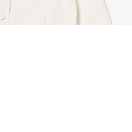
Über Lacoste
Kategorien
Lacoste Members
Herren-Kollektion
Die Lacoste Gruppe
Damen-Kollektion
Karriere
Kinder-Kollektion
Markenschutz
Herren Poloshirts
Damen Poloshirts
Schuh-Shop
Lacoste Sport