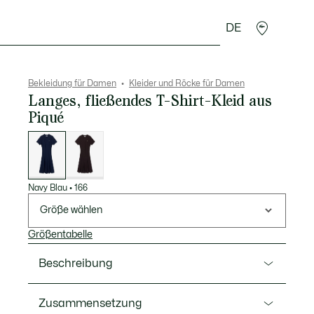
DE
cessoires
Sport
Bekleidung für Damen
Kleider und Röcke für Damen
Langes, fließendes T-Shirt-Kleid aus
Piqué
Liste
der
Varianten
Navy Blau
•
166
Größe wählen
Größentabelle
Beschreibung
Ref. EF1004-00
Zusammensetzung