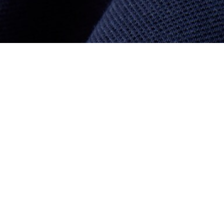
Langes, fließendes T-Shirt-Kleid aus Piqué
Registrieren Sie sich, um
Member zu werden und von
Anfang an exklusive Vorteile zu
genießen.
E-Mail Adresse