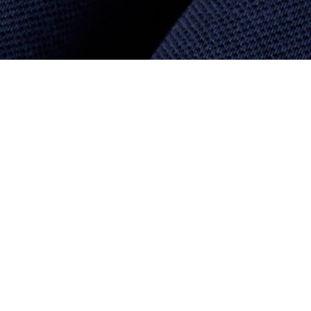
Über Lacoste
Kategorien
Lacoste Members
Herren-Kollektion
Die Lacoste Gruppe
Damen-Kollektion
Karriere
Kinder-Kollektion
Markenschutz
Herren Poloshirts
Damen Poloshirts
Schuh-Shop
Lacoste Sport