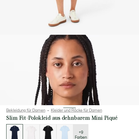
Bekleidung für Damen
Kleider und Röcke für Damen
Slim Fit-Polokleid aus dehnbarem Mini Piqué
Liste
der
Varianten
+9
Farben