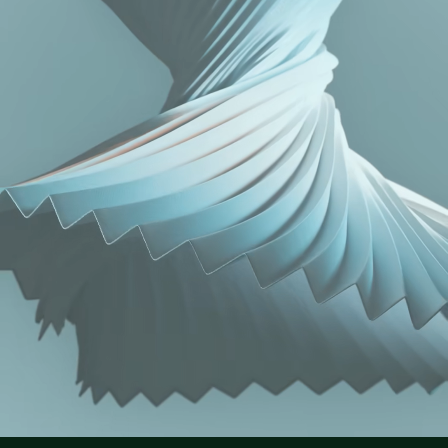
Breite Falten auf Vorder- und Rückseite
Lacoste ist bestrebt, das Produkt während des gesamten
Zwei Eingrifftaschen am Gesäß
NICHT IM TROMMELTROCKNER TROCKNEN
Herstellungsprozesses zu verfolgen. Transparenz in der
Farblich abgestimmtes, gesticktes Krokodil im Rücken
Wertschöpfungskette, Kenntnis der Lieferanten und des
BÜGELN MIT GERINGER TEMPERATUR 110
Ökosystems... kein einziger Faden wird ohne die Aufsicht
GRAD CELSIUS
des Krokodils gewebt.
REINIGEN MIT PERCHLORETHYLEN
Erfahren Sie hier mehr
TROCKNEN AUF DER WASCHELEINE