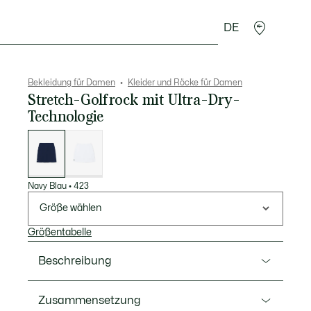
DE
cessoires
Sport
Bekleidung für Damen
Kleider und Röcke für Damen
Stretch-Golfrock mit Ultra-Dry-
Technologie
Liste
der
Varianten
Navy Blau
•
423
Größe wählen
Größentabelle
Beschreibung
Ref. JF5063-00
Zusammensetzung