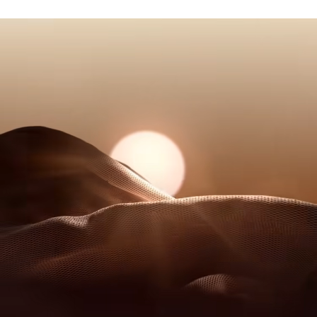
UV-Schutz 50
Lacoste ist bestrebt, das Produkt während des gesamten
Ultra-Dry-Technologie, leitet Feuchtigkeit ab
NICHT IM TROMMELTROCKNER TROCKNEN
Herstellungsprozesses zu verfolgen. Transparenz in der
Zweifarbiges Silikonkrokodil auf der Brust
Wertschöpfungskette, Kenntnis der Lieferanten und des
BÜGELN MIT MITTLERER TEMPERATUR 150
Ökosystems... kein einziger Faden wird ohne die Aufsicht
GRAD CELSIUS
des Krokodils gewebt.
NICHT CHEMISCH REINIGEN
Erfahren Sie hier mehr
TROCKNEN AUF DER WASCHELEINE
Bewährte Praktiken
Waschen, Trocknen, Bügeln, Falten: Hier finden Sie alle praktischen
Pflegetipps für Ihr Lacoste-Polo nach höchsten professionellen
Standards.
Entdecken