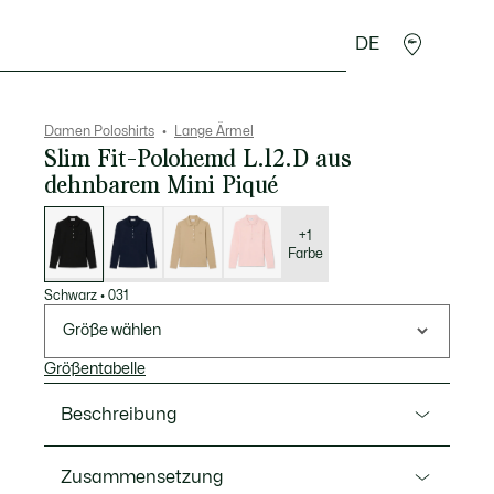
DE
cessoires
Sport
Damen Poloshirts
Lange Ärmel
Slim Fit-Polohemd L.12.D aus
dehnbarem Mini Piqué
Liste
der
Varianten
+1
Farbe
Schwarz
•
031
Größe wählen
Größentabelle
Beschreibung
Ref. PF5464-00
Zusammensetzung