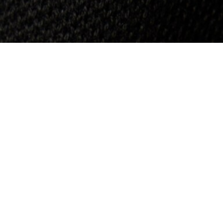
Slim Fit-Polohemd L.12.D aus dehnbarem Mini
Registrieren Sie sich, um
Member zu werden und von
Anfang an exklusive Vorteile zu
genießen.
E-Mail Adresse