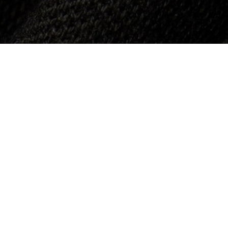
 Piqué
Über Lacoste
Kategorien
Lacoste Members
Herren-Kollektion
Die Lacoste Gruppe
Damen-Kollektion
Karriere
Kinder-Kollektion
Markenschutz
Herren Poloshirts
Damen Poloshirts
Schuh-Shop
Lacoste Sport