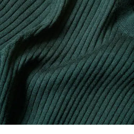
NICHT IM TROMMELTROCKNER TROCKNEN
Wertschöpfungskette, Kenntnis der Lieferanten und des
Farblich abgestimmtes, gesticktes Krokodil auf der
Ökosystems... kein einziger Faden wird ohne die Aufsicht
Brust
BÜGELN MIT GERINGER TEMPERATUR 110
des Krokodils gewebt.
GRAD CELSIUS
Erfahren Sie hier mehr
SCHONEND REINIGEN MIT
PERCHLORETHYLEN
LIEGEND TROCKNEN IM SCHATTEN