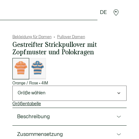
DE
cessoires
Sport
Bekleidung für Damen
Pullover Damen
Gestreifter Strickpullover mit
Zopfmuster und Polokragen
Liste
der
Varianten
Orange / Rose
•
4IM
Größe wählen
Größentabelle
Beschreibung
Ref. AF9847-00
Zusammensetzung