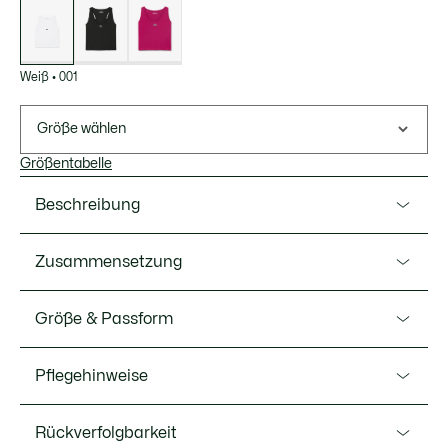
Liste
der
Varianten
Weiß
•
001
Größe wählen
Größentabelle
Beschreibung
Ref. TF8875-00
Zusammensetzung
Das ideale Tanktop für jede Aktivität von Lacoste, dem
Sportswear-Experten seit 1933. Für besonderen Komfort
Polyester (100%)
Größe & Passform
entwickelt, verfügt unser ikonisches Piqué über die Ultra-
Dry-Technologie für ein frisches Tragegefühl und schützt
Fit
ebenfalls vor UV-Strahlungen. Ein technisches Stück mit
Pflegehinweise
lockerem Schnitt und eleganten Linien sowie einem
Slim fit
Signatur-Krokodil für noch mehr Stil auf jedem Platz.
Rückverfolgbarkeit
WASCHEN 30 GRAD CELSIUS
Maße des Models / Model trägt