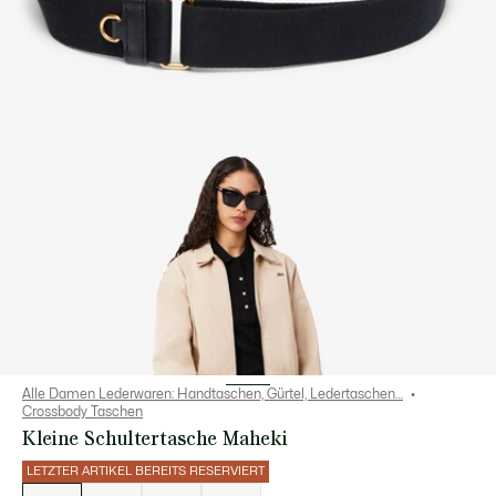
Alle Damen Lederwaren: Handtaschen, Gürtel, Ledertaschen…
Crossbody Taschen
Kleine Schultertasche Maheki
LETZTER ARTIKEL BEREITS RESERVIERT
Liste