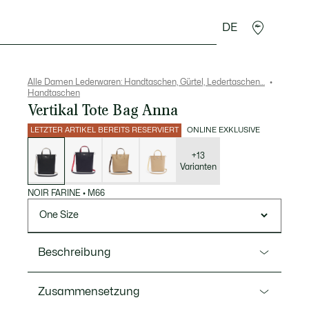
DE
cessoires
Sport
Alle Damen Lederwaren: Handtaschen, Gürtel, Ledertaschen…
Handtaschen
Vertikal Tote Bag Anna
LETZTER ARTIKEL BEREITS RESERVIERT
ONLINE EXKLUSIVE
Liste
der
Varianten
+13
Varianten
NOIR FARINE
•
M66
One Size
Beschreibung
Ref. NF4929AA
Zusammensetzung