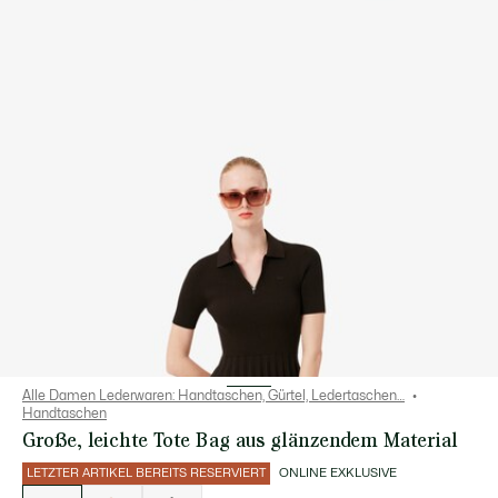
Alle Damen Lederwaren: Handtaschen, Gürtel, Ledertaschen…
Handtaschen
Große, leichte Tote Bag aus glänzendem Material
LETZTER ARTIKEL BEREITS RESERVIERT
ONLINE EXKLUSIVE
Liste