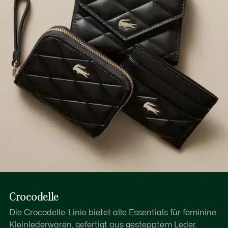
1 flaches Innenfach
Erfahren Sie hier mehr
Crocodelle
Die Crocodelle-Linie bietet alle Essentials für feminine
Kleinlederwaren, gefertigt aus gestepptem Leder,