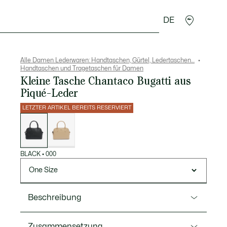
DE
cessoires
Sport
Alle Damen Lederwaren: Handtaschen, Gürtel, Ledertaschen…
Handtaschen und Tragetaschen für Damen
Kleine Tasche Chantaco Bugatti aus
Piqué-Leder
LETZTER ARTIKEL BEREITS RESERVIERT
Liste
der
Varianten
BLACK
•
000
One Size
Beschreibung
Ref. NF3723KL
Zusammensetzung