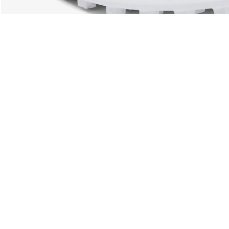
Über Lacoste
Kategorien
Lacoste Members
Herren-Kollektion
Die Lacoste Gruppe
Damen-Kollektion
Karriere
Kinder-Kollektion
Markenschutz
Herren Poloshirts
Damen Poloshirts
Schuh-Shop
Lacoste Sport