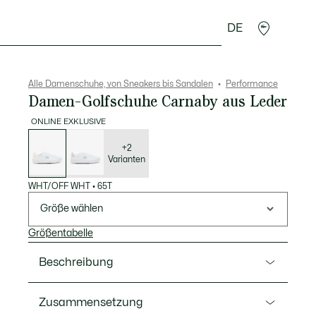
DE
cessoires
Sport
Alle Damenschuhe, von Sneakers bis Sandalen
Performance
Damen-Golfschuhe Carnaby aus Leder
ONLINE EXKLUSIVE
Liste
der
Varianten
+2
Varianten
WHT/OFF WHT
•
65T
Größe wählen
Größentabelle
Beschreibung
Ref. 51SFA0157
Zusammensetzung