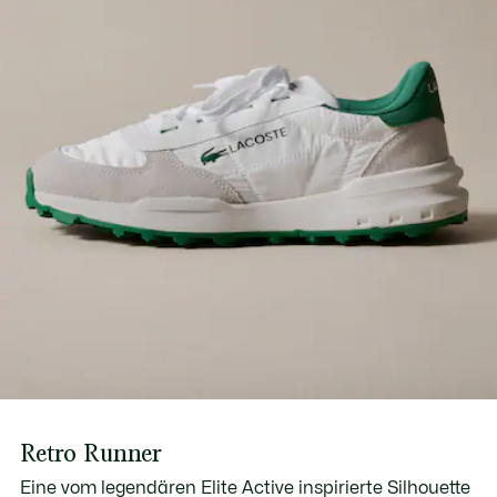
Branding-Print aus Silikon am Quartier
Erfahren Sie hier mehr
Ungefähres Gewicht pro Schuh: 290 g
Retro Runner
Eine vom legendären Elite Active inspirierte Silhouette