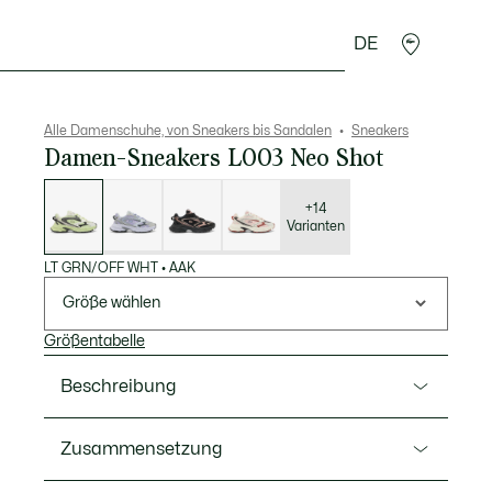
DE
cessoires
Sport
Alle Damenschuhe, von Sneakers bis Sandalen
Sneakers
Damen-Sneakers L003 Neo Shot
Liste
der
Varianten
+14
Varianten
LT GRN/OFF WHT
•
AAK
Größe wählen
Größentabelle
Beschreibung
Ref. 50SFA0122
Zusammensetzung
Der Sneakers L003 Neo Shot ist ein kreatives Modell