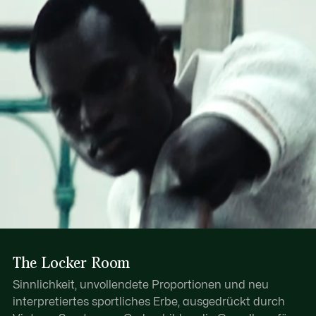
Futter aus Wildleder und Kunststoff
Erfahren Sie hier mehr
Gummilaufsohle mit Stollen an der Spitze
TPU-Krokodil am Absatz
Ungefähres Gewicht pro Schuh: 260 g
The Locker Room
Sinnlichkeit, unvollendete Proportionen und neu
interpretiertes sportliches Erbe, ausgedrückt durch