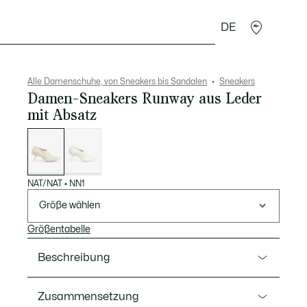
DE
cessoires
Sport
Alle Damenschuhe, von Sneakers bis Sandalen
Sneakers
Damen-Sneakers Runway aus Leder
mit Absatz
Liste
der
Varianten
NAT/NAT
•
NN1
Größe wählen
Größentabelle
Beschreibung
Ref. 51CFA0052
Zusammensetzung