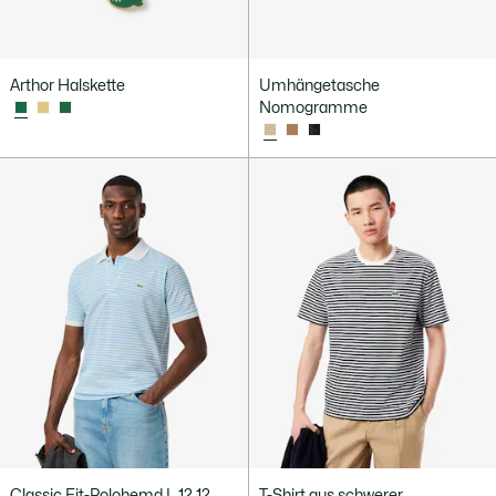
Arthor Halskette
Umhängetasche
Nomogramme
Classic Fit-Polohemd L.12.12
T-Shirt aus schwerer