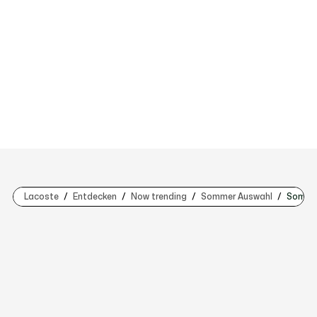
Lacoste
Entdecken
Now trending
Sommer Auswahl
Sommer