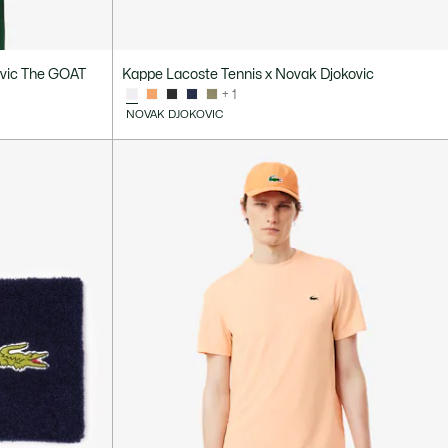
ovic The GOAT
Kappe Lacoste Tennis x Novak Djokovic
+ 1
NOVAK DJOKOVIC