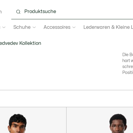
n
g
Schuhe
Accessoires
Lederwaren & Kleine 
edvedev Kollektion
Die B
hart 
schre
Posit