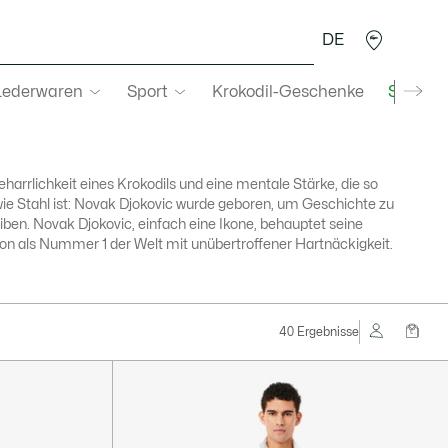
DE
Lederwaren
Sport
Krokodil-Geschenke
Second
eharrlichkeit eines Krokodils und eine mentale Stärke, die so
wie Stahl ist: Novak Djokovic wurde geboren, um Geschichte zu
iben. Novak Djokovic, einfach eine Ikone, behauptet seine
ion als Nummer 1 der Welt mit unübertroffener Hartnäckigkeit.
40 Ergebnisse