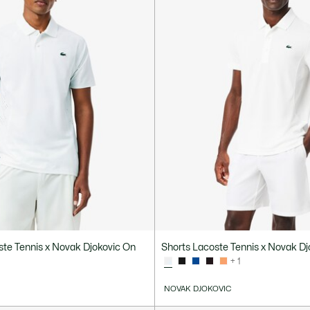
te Tennis x Novak Djokovic On
Shorts Lacoste Tennis x Novak Dj
+ 1
NOVAK DJOKOVIC