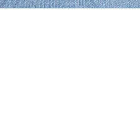
Cap aus Baumwoll-Denim
Registrieren Sie sich, um
Member zu werden und von
Anfang an exklusive Vorteile zu
genießen.
E-Mail Adresse