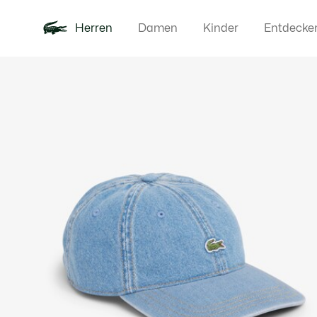
Herren
Damen
Kinder
Entdecke
Produktbildergalerie
Neu
Poloshirts
Bekleidun
Offre d'été