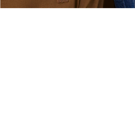
Über Lacoste
Kategorien
Lacoste Members
Herren-Kollektion
Die Lacoste Gruppe
Damen-Kollektion
Karriere
Kinder-Kollektion
Markenschutz
Herren Poloshirts
Damen Poloshirts
Schuh-Shop
Lacoste Sport