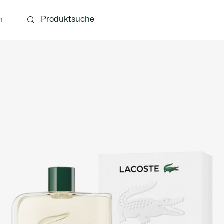
n
g
Schuhe
Accessoires
Lederwaren & Kleine 