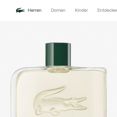
Herren
Damen
Kinder
Entdecke
Produktbildergalerie
Neu
Poloshirts
Bekleidun
Offre d'été