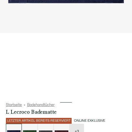
Startseite
Badehandtücher
L Lecroco Badematte
LETZTER ARTIKEL BEREITS RESERVIERT
ONLINE EXKLUSIVE
Liste
der
Varianten
+3