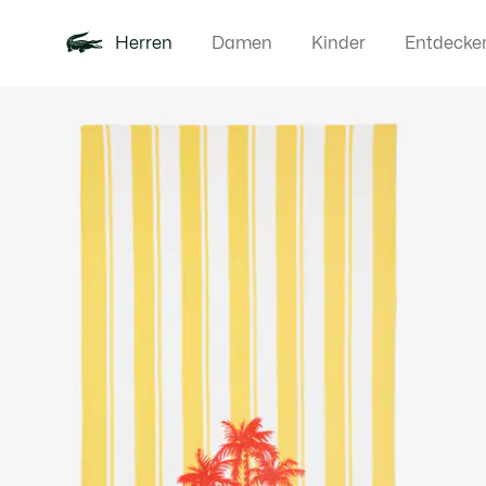
Herren
Damen
Kinder
Entdecke
Produktbildergalerie
Neu
Poloshirts
Bekleidun
Offre d'été