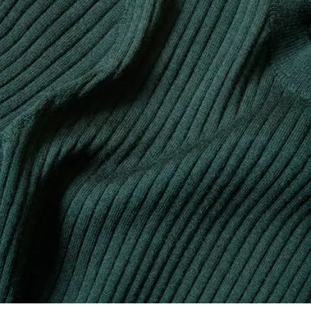
Herstellungsprozesses zu verfolgen. Transparenz in der
NICHT IM TROMMELTROCKNER TROCKNEN
Wertschöpfungskette, Kenntnis der Lieferanten und des
Ökosystems... kein einziger Faden wird ohne die Aufsicht
BÜGELN MIT GERINGER TEMPERATUR 110
des Krokodils gewebt.
GRAD CELSIUS
Erfahren Sie hier mehr
NICHT CHEMISCH REINIGEN
LIEGEND TROCKNEN