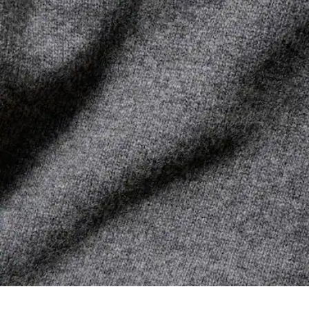
BÜGELN MIT MITTLERER TEMPERATUR 150
Ökosystems... kein einziger Faden wird ohne die Aufsicht
GRAD CELSIUS
des Krokodils gewebt.
NICHT CHEMISCH REINIGEN
Erfahren Sie hier mehr
TROCKNEN AUF DER WASCHELEINE