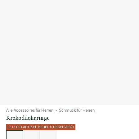
Alle Accessoires für Herren
Schmuck für Herren
Krokodilohrringe
LETZTER ARTIKEL BEREITS RESERVIERT
Liste
der
Varianten