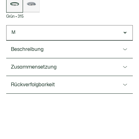
Grün
•
315
M
Beschreibung
Ref. JL014B
Zusammensetzung
Das Starboard ist die Lacoste-Neuauflage des klassischen
Lederarmbands und bietet ein modernes Design in
Leather (80%),Stainless Steel (20%)
Rückverfolgbarkeit
unterschiedlichen Farben im unverkennbaren Stil von
Lacoste.
Maße der Größe S: 6,9″ / 17,5 cm
Lacoste ist bestrebt, das Produkt während des gesamten
Maße der Größe M: 7,5″ / 19 cm
Herstellungsprozesses zu verfolgen. Transparenz in der
Wertschöpfungskette, Kenntnis der Lieferanten und des
Karabinerverschluss
Ökosystems... kein einziger Faden wird ohne die Aufsicht
des Krokodils gewebt.