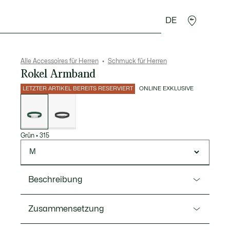
DE
Lederwaren
Sport
Krokodil-Geschenke
Second
Alle Accessoires für Herren
Schmuck für Herren
Rokel Armband
LETZTER ARTIKEL BEREITS RESERVIERT
ONLINE EXKLUSIVE
Liste
der
Varianten
Grün
•
315
M
Beschreibung
Ref. JL059B
Zusammensetzung
Die Piqué-Textur auf der Schnalle und die