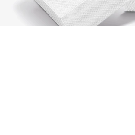
Rokel Armband
Registrieren Sie sich, um
Member zu werden und von
Anfang an exklusive Vorteile zu
genießen.
E-Mail Adresse