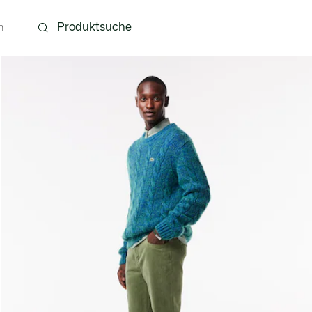
n
g
Schuhe
Accessoires
Lederwaren & Kleine 