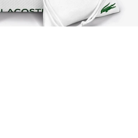
Über Lacoste
Kategorien
Lacoste Members
Herren-Kollektion
Die Lacoste Gruppe
Damen-Kollektion
Karriere
Kinder-Kollektion
Markenschutz
Herren Poloshirts
Damen Poloshirts
Schuh-Shop
Lacoste Sport