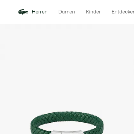
Herren
Damen
Kinder
Entdecke
Produktbildergalerie
Neu
Poloshirts
Bekleidun
Offre d'été