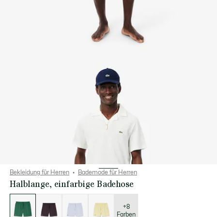
Bekleidung für Herren
Bademode für Herren
Halblange, einfarbige Badehose
Liste
der
Varianten
+8
Farben